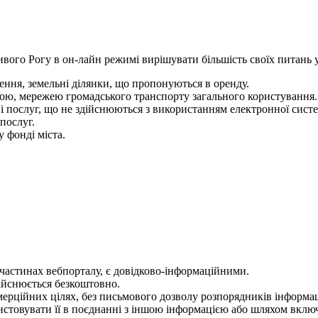
ого Рогу в он-лайн режимі вирішувати більшість своїх питань у 
щення, земельні ділянки, що пропонуються в оренду.
рою, мережею громадського транспорту загального користування.
 і послуг, що не здійснюються з використанням електронної систе
послуг.
 фонді міста.
х частинах вебпорталу, є довідково-інформаційними.
ійснюється безкоштовно.
мерційних цілях, без письмового дозволу розпорядників інформац
товувати її в поєднанні з іншою інформацією або шляхом включ