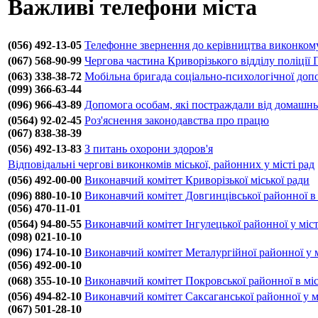
Важливі телефони міста
(056) 492-13-05
Телефонне звернення до керівництва виконкому
(067) 568-90-99
Чергова частина Криворізького відділу поліції
(063) 338-38-72
Мобільна бригада соціально-психологічної доп
(099) 366-63-44
(096) 966-43-89
Допомога особам, які постраждали від домашнь
(0564) 92-02-45
Роз'яснення законодавства про працю
(067) 838-38-39
(056) 492-13-83
З питань охорони здоров'я
Відповідальні чергові виконкомів міської, районних у місті рад
(056) 492-00-00
Виконавчий комітет Криворізької міської ради
(096) 880-10-10
Виконавчий комітет Довгинцівської районної в 
(056) 470-11-01
(0564) 94-80-55
Виконавчий комітет Інгулецької районної у міст
(098) 021-10-10
(096) 174-10-10
Виконавчий комітет Металургійної районної у м
(056) 492-00-10
(068) 355-10-10
Виконавчий комітет Покровської районної в міс
(056) 494-82-10
Виконавчий комітет Саксаганської районної у м
(067) 501-28-10