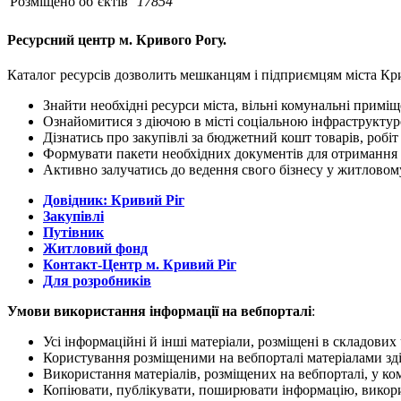
Розміщено об’єктів
17854
Ресурсний центр м. Кривого Рогу.
Каталог ресурсів дозволить мешканцям і підприємцям міста Крив
Знайти необхідні ресурси міста, вільні комунальні примі
Ознайомитися з діючою в місті соціальною інфраструкту
Дізнатись про закупівлі за бюджетний кошт товарів, робіт
Формувати пакети необхідних документів для отримання 
Активно залучатись до ведення свого бізнесу у житловому
Довідник: Кривий Ріг
Закупівлі
Путівник
Житловий фонд
Контакт-Центр м. Кривий Ріг
Для розробників
Умови використання інформації на вебпорталі
:
Усі інформаційні й інші матеріали, розміщені в складови
Користування розміщеними на вебпорталі матеріалами зд
Використання матеріалів, розміщених на вебпорталі, у ко
Копіювати, публікувати, поширювати інформацію, викорис