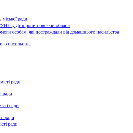
 міської ради
 ГУНП у Дніпропетровській області
омоги особам, які постраждали від домашнього насильства
ого насильства
місті ради
і ради
істі ради
ті ради
істі ради