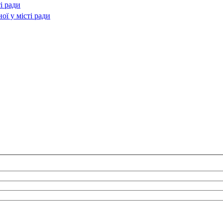
і ради
ї у місті ради