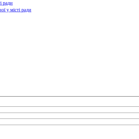
і ради
ї у місті ради