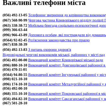
Важливі телефони міста
(056) 492-13-05
Телефонне звернення до керівництва виконкому
(067) 568-90-99
Чергова частина Криворізького відділу поліції
(063) 338-38-72
Мобільна бригада соціально-психологічної доп
(099) 366-63-44
(096) 966-43-89
Допомога особам, які постраждали від домашнь
(0564) 92-02-45
Роз'яснення законодавства про працю
(067) 838-38-39
(056) 492-13-83
З питань охорони здоров'я
Відповідальні чергові виконкомів міської, районних у місті рад
(056) 492-00-00
Виконавчий комітет Криворізької міської ради
(096) 880-10-10
Виконавчий комітет Довгинцівської районної в 
(056) 470-11-01
(0564) 94-80-55
Виконавчий комітет Інгулецької районної у міст
(098) 021-10-10
(096) 174-10-10
Виконавчий комітет Металургійної районної у м
(056) 492-00-10
(068) 355-10-10
Виконавчий комітет Покровської районної в міс
(056) 494-82-10
Виконавчий комітет Саксаганської районної у м
(067) 501-28-10