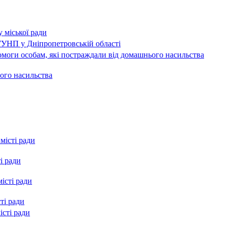
 міської ради
 ГУНП у Дніпропетровській області
омоги особам, які постраждали від домашнього насильства
ого насильства
місті ради
і ради
істі ради
ті ради
істі ради