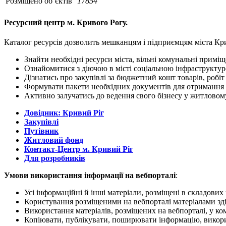
Розміщено об’єктів
17854
Ресурсний центр м. Кривого Рогу.
Каталог ресурсів дозволить мешканцям і підприємцям міста Крив
Знайти необхідні ресурси міста, вільні комунальні примі
Ознайомитися з діючою в місті соціальною інфраструкту
Дізнатись про закупівлі за бюджетний кошт товарів, робіт
Формувати пакети необхідних документів для отримання 
Активно залучатись до ведення свого бізнесу у житловому
Довідник: Кривий Ріг
Закупівлі
Путівник
Житловий фонд
Контакт-Центр м. Кривий Ріг
Для розробників
Умови використання інформації на вебпорталі
:
Усі інформаційні й інші матеріали, розміщені в складови
Користування розміщеними на вебпорталі матеріалами зд
Використання матеріалів, розміщених на вебпорталі, у ко
Копіювати, публікувати, поширювати інформацію, викорис