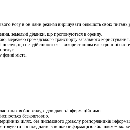
ого Рогу в он-лайн режимі вирішувати більшість своїх питань у 
щення, земельні ділянки, що пропонуються в оренду.
рою, мережею громадського транспорту загального користування.
 і послуг, що не здійснюються з використанням електронної систе
послуг.
 фонді міста.
х частинах вебпорталу, є довідково-інформаційними.
ійснюється безкоштовно.
мерційних цілях, без письмового дозволу розпорядників інформац
товувати її в поєднанні з іншою інформацією або шляхом включ