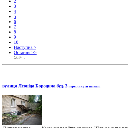
2
3
4
5
6
7
8
9
10
Наступна >
Остання >>
Ctrl+→
вулиця Леоніда Бородича буд. 3
переглянути на мапі