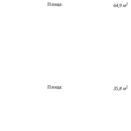
Площа:
2
64,9 м
Площа:
2
35,8 м