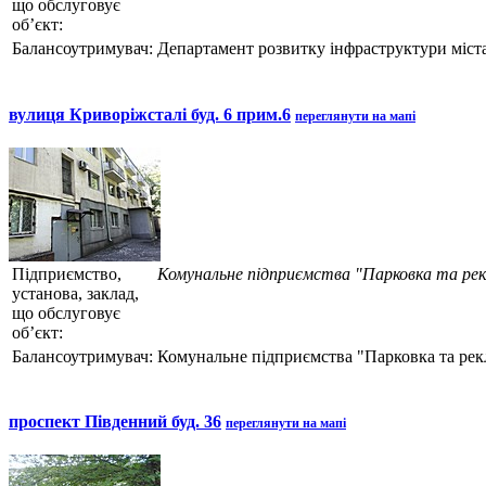
що обслуговує
об’єкт:
Балансоутримувач:
Департамент розвитку інфраструктури міста
вулиця Криворіжсталі буд. 6 прим.6
переглянути на мапі
Підприємство,
Комунальне підприємства "Парковка та ре
установа, заклад,
що обслуговує
об’єкт:
Балансоутримувач:
Комунальне підприємства "Парковка та рек
проспект Південний буд. 36
переглянути на мапі