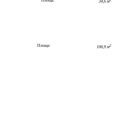
Площа:
34,6 м
Площа:
2
106,9 м