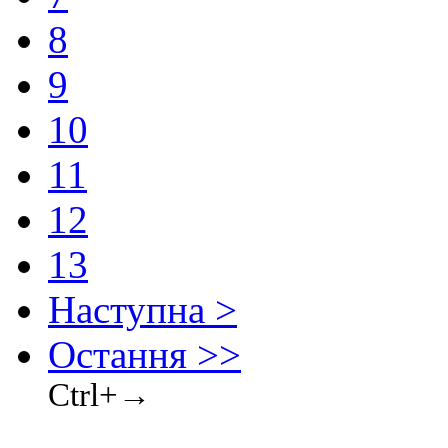
8
9
10
11
12
13
Наступна >
Остання >>
Ctrl+→