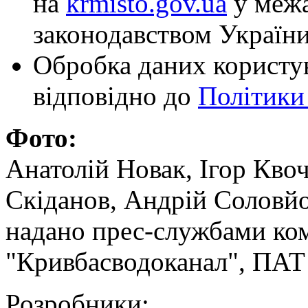
на
krmisto.gov.ua
у межа
законодавством України
Обробка даних користув
відповідно до
Політики
Фото:
Анатолій Новак, Ігор Кво
Скіданов, Андрій Соловйо
надано прес-службами ко
"Кривбасводоканал", ПАТ
Розробники: