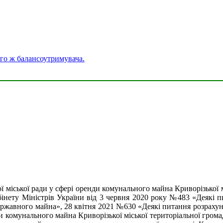
го ж балансоутримувача.
ї міської ради у сфері оренди комунального майна Криворізької 
інету Міністрів України від 3 червня 2020 року №483 «Деякі п
жавного майна», 28 квітня 2021 №630 «Деякі питання розрахунк
и комунального майна Криворізької міської територіальної гром