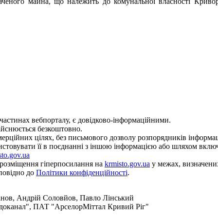
ченого майна, що належить до комунальної власності Криворіз
х частинах вебпорталу, є довідково-інформаційними.
ійснюється безкоштовно.
мерційних цілях, без письмового дозволу розпорядників інформац
товувати її в поєднанні з іншою інформацією або шляхом включ
sto.gov.ua
о розміщення гіперпосилання на
krmisto.gov.ua
у межах, визначени
повідно до
Політики конфіденційності
.
анов, Андрій Соловйов, Павло Лінський
доканал", ПАТ "АрселорМіттал Кривий Ріг"