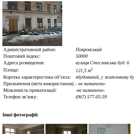
Адміністративний район:
Покровський
Поштовий індекс:
50000
Адреса розміщення:
вулиця Січеславська буд. 6
2
Площа:
121,5 м
Коротка характеристика об’єкта:
вбудований, у житловому бу
Призначення (мета використання):
- не визначено-
Можливість приватизації:
-не визначено-
Телефон зв’язку:
(067) 577-05-59
Інші фотографії: