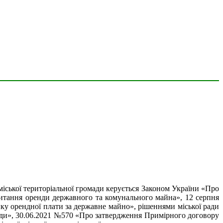
міської територіальної громади керується Законом України «Про
итання оренди державного та комунального майна», 12 серпня
у орендної плати за державне майно», рішеннями міської ради
ади», 30.06.2021 №570 «Про затвердження Примірного договору