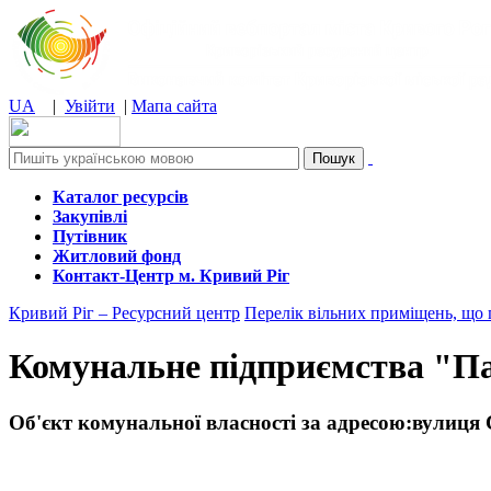
UA
|
Увійти
|
Мапа сайта
Каталог ресурсів
Закупівлі
Путівник
Житловий фонд
Контакт-Центр м. Кривий Ріг
Кривий Ріг – Ресурсний центр
Перелік вільних приміщень, що
Комунальне підприємства "П
Об'єкт комунальної власності за адресою:
вулиця 