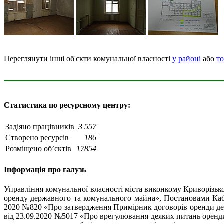
Переглянути інші об'єкти комунальної власності
у районі
або
то
Статистика по ресурсному центру:
Задіяно працівників
3 557
Створено ресурсів
186
Розміщено об’єктів
17854
Інформація про галузь
Управління комунальної власності міста виконкому Криворізько
оренду державного та комунального майна», Постановами Каб
2020 №820 «Про затвердження Примірник договорів оренди дер
від 23.09.2020 №5017 «Про врегулювання деяких питань оренд